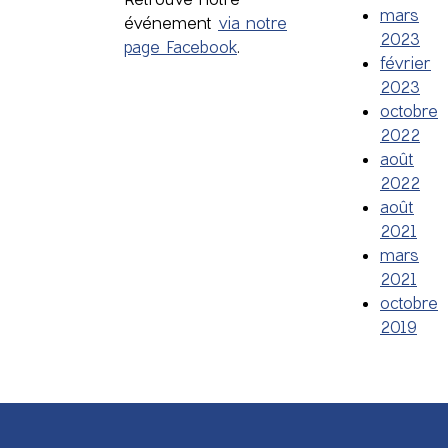
mars
événement
via notre
2023
page Facebook
.
février
2023
octobre
2022
août
2022
août
2021
mars
2021
octobre
2019