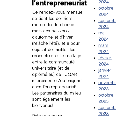
l’entrepreneuriat
2024
octobre
Ce rendez-vous mensuel
2024
se tient les derniers
septemb
mercredis de chaque
2024
mois des sessions
mai
d’automne et d’hiver
2024
(relâche l’été), et a pour
mars
objectif de faciliter les
2024
rencontres et le maillage
février
entre la communauté
2024
universitaire (et de
janvier
diplômé.es) de l’UQAR
2024
intéressée et/ou baignant
novemb
dans l’entrepreneuriat!
2023
Les partenaires du milieu
octobre
sont également les
2023
bienvenus!
septemb
2023
Retrouve notre